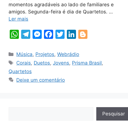
momentos agradáveis ao lado de familiares e
amigos. Segunda-feira é dia de Quartetos. …
Ler mais
W
T
M
F
T
Li
Bl
h
el
e
a
w
n
o
at
e
s
c
itt
k
g
Categorias
Música
,
Projetos
,
Webrádio
s
gr
s
e
er
e
g
Tags
Corais
,
Duetos
,
Jovens
,
Prisma Brasil
,
A
a
e
b
dI
er
Quartetos
p
m
n
o
n
Deixe um comentário
p
g
o
er
k
Pesquisar
Pesquisar