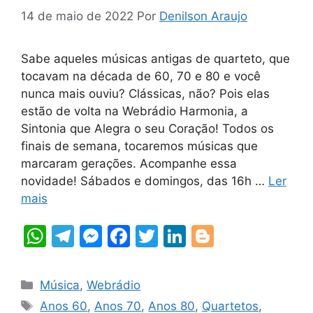
14 de maio de 2022
Por
Denilson Araujo
Sabe aqueles músicas antigas de quarteto, que
tocavam na década de 60, 70 e 80 e você
nunca mais ouviu? Clássicas, não? Pois elas
estão de volta na Webrádio Harmonia, a
Sintonia que Alegra o seu Coração! Todos os
finais de semana, tocaremos músicas que
marcaram gerações. Acompanhe essa
novidade! Sábados e domingos, das 16h …
Ler
mais
W
T
M
F
T
Li
Bl
h
el
e
a
w
n
o
at
e
s
c
itt
k
g
Categorias
Música
,
Webrádio
s
gr
s
e
er
e
g
Tags
Anos 60
,
Anos 70
,
Anos 80
,
Quartetos
,