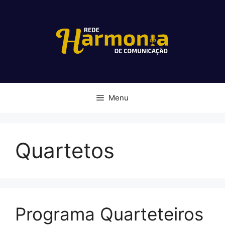
Pular
para
o
conteúdo
Menu
Quartetos
Programa Quarteteiros