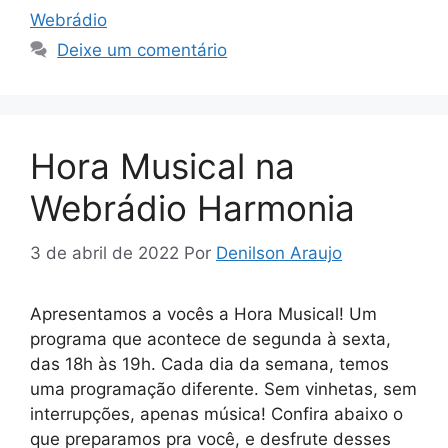
A
a
e
b
dI
er
Webrádio
p
m
n
o
n
Deixe um comentário
p
g
o
er
k
Hora Musical na
Webrádio Harmonia
3 de abril de 2022
Por
Denilson Araujo
Apresentamos a vocês a Hora Musical! Um
programa que acontece de segunda à sexta,
das 18h às 19h. Cada dia da semana, temos
uma programação diferente. Sem vinhetas, sem
interrupções, apenas música! Confira abaixo o
que preparamos pra você, e desfrute desses