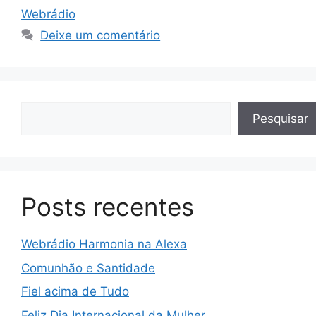
A
a
e
b
dI
er
Webrádio
p
m
n
o
n
Deixe um comentário
p
g
o
er
k
Pesquisar
Pesquisar
Posts recentes
Webrádio Harmonia na Alexa
Comunhão e Santidade
Fiel acima de Tudo
Feliz Dia Internacional da Mulher