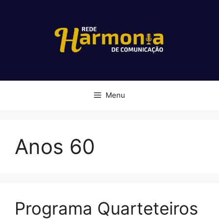
Pular
para
o
conteúdo
Menu
Anos 60
Programa Quarteteiros