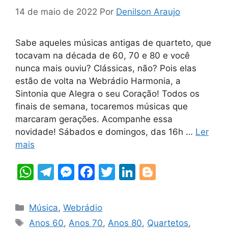
14 de maio de 2022
Por
Denilson Araujo
Sabe aqueles músicas antigas de quarteto, que
tocavam na década de 60, 70 e 80 e você
nunca mais ouviu? Clássicas, não? Pois elas
estão de volta na Webrádio Harmonia, a
Sintonia que Alegra o seu Coração! Todos os
finais de semana, tocaremos músicas que
marcaram gerações. Acompanhe essa
novidade! Sábados e domingos, das 16h …
Ler
mais
W
T
M
F
T
Li
Bl
h
el
e
a
w
n
o
at
e
s
c
itt
k
g
Categorias
Música
,
Webrádio
s
gr
s
e
er
e
g
Tags
Anos 60
,
Anos 70
,
Anos 80
,
Quartetos
,