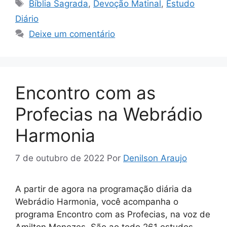
s
gr
s
e
er
e
g
Tags
Bíblia Sagrada
,
Devoção Matinal
,
Estudo
A
a
e
b
dI
er
Diário
p
m
n
o
n
Deixe um comentário
p
g
o
er
k
Encontro com as
Profecias na Webrádio
Harmonia
7 de outubro de 2022
Por
Denilson Araujo
A partir de agora na programação diária da
Webrádio Harmonia, você acompanha o
programa Encontro com as Profecias, na voz de
Amilton Menezes. São ao todo 261 estudos