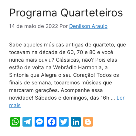
Programa Quarteteiros
14 de maio de 2022
Por
Denilson Araujo
Sabe aqueles músicas antigas de quarteto, que
tocavam na década de 60, 70 e 80 e você
nunca mais ouviu? Clássicas, não? Pois elas
estão de volta na Webrádio Harmonia, a
Sintonia que Alegra o seu Coração! Todos os
finais de semana, tocaremos músicas que
marcaram gerações. Acompanhe essa
novidade! Sábados e domingos, das 16h …
Ler
mais
W
T
M
F
T
Li
Bl
h
el
e
a
w
n
o