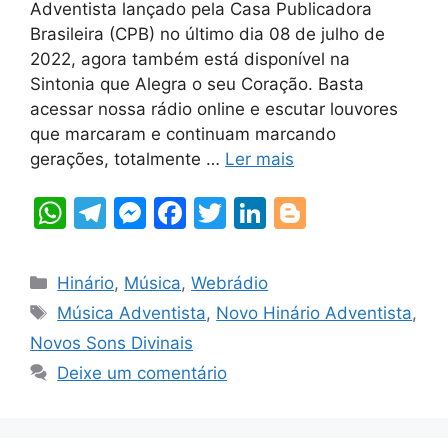
Adventista lançado pela Casa Publicadora
Brasileira (CPB) no último dia 08 de julho de
2022, agora também está disponível na
Sintonia que Alegra o seu Coração. Basta
acessar nossa rádio online e escutar louvores
que marcaram e continuam marcando
gerações, totalmente …
Ler mais
W
T
M
F
T
Li
Bl
h
el
e
a
w
n
o
at
e
s
c
itt
k
g
Categorias
Hinário
,
Música
,
Webrádio
s
gr
s
e
er
e
g
Tags
Música Adventista
,
Novo Hinário Adventista
,
A
a
e
b
dI
er
Novos Sons Divinais
p
m
n
o
n
Deixe um comentário
p
g
o
er
k