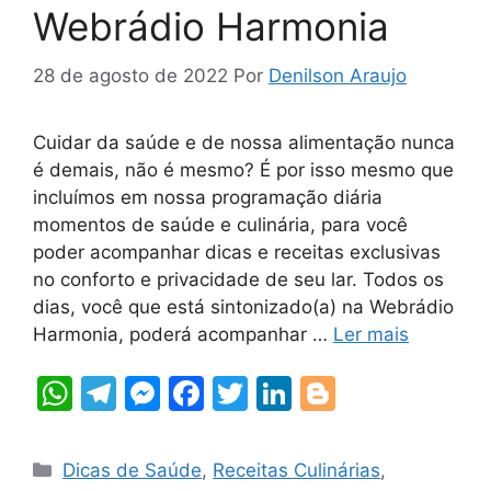
Webrádio Harmonia
28 de agosto de 2022
Por
Denilson Araujo
Cuidar da saúde e de nossa alimentação nunca
é demais, não é mesmo? É por isso mesmo que
incluímos em nossa programação diária
momentos de saúde e culinária, para você
poder acompanhar dicas e receitas exclusivas
no conforto e privacidade de seu lar. Todos os
dias, você que está sintonizado(a) na Webrádio
Harmonia, poderá acompanhar …
Ler mais
W
T
M
F
T
Li
Bl
h
el
e
a
w
n
o
at
e
s
c
itt
k
g
Categorias
Dicas de Saúde
,
Receitas Culinárias
,