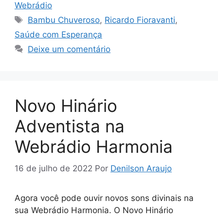
s
gr
s
e
er
e
g
Webrádio
A
a
e
b
dI
er
Tags
Bambu Chuveroso
,
Ricardo Fioravanti
,
p
m
n
o
n
Saúde com Esperança
p
g
o
Deixe um comentário
er
k
Novo Hinário
Adventista na
Webrádio Harmonia
16 de julho de 2022
Por
Denilson Araujo
Agora você pode ouvir novos sons divinais na
sua Webrádio Harmonia. O Novo Hinário