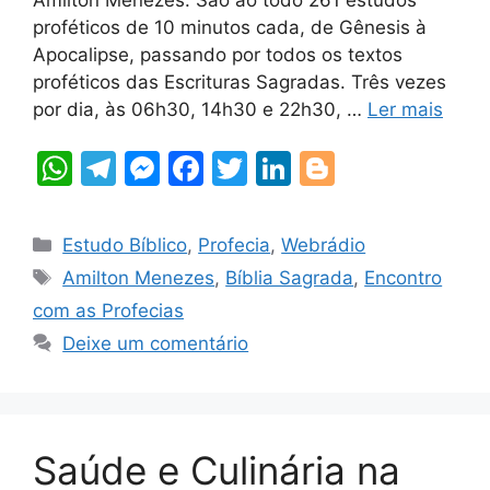
proféticos de 10 minutos cada, de Gênesis à
Apocalipse, passando por todos os textos
proféticos das Escrituras Sagradas. Três vezes
por dia, às 06h30, 14h30 e 22h30, …
Ler mais
W
T
M
F
T
Li
Bl
h
el
e
a
w
n
o
at
e
s
c
itt
k
g
Categorias
Estudo Bíblico
,
Profecia
,
Webrádio
s
gr
s
e
er
e
g
Tags
Amilton Menezes
,
Bíblia Sagrada
,
Encontro
A
a
e
b
dI
er
com as Profecias
p
m
n
o
n
Deixe um comentário
p
g
o
er
k
Saúde e Culinária na