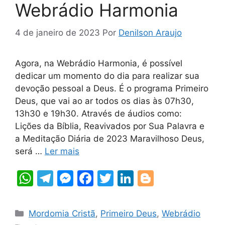
Webrádio Harmonia
4 de janeiro de 2023
Por
Denilson Araujo
Agora, na Webrádio Harmonia, é possível
dedicar um momento do dia para realizar sua
devoção pessoal a Deus. É o programa Primeiro
Deus, que vai ao ar todos os dias às 07h30,
13h30 e 19h30. Através de áudios como:
Lições da Bíblia, Reavivados por Sua Palavra e
a Meditação Diária de 2023 Maravilhoso Deus,
será …
Ler mais
W
T
M
F
T
Li
Bl
h
el
e
a
w
n
o
at
e
s
c
itt
k
g
Categorias
Mordomia Cristã
,
Primeiro Deus
,
Webrádio