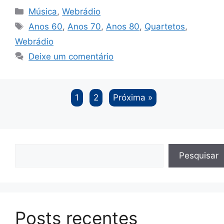
at
e
s
c
itt
k
g
Categorias
Música
,
Webrádio
s
gr
s
e
er
e
g
Tags
Anos 60
,
Anos 70
,
Anos 80
,
Quartetos
,
A
a
e
b
dI
er
Webrádio
p
m
n
o
n
Deixe um comentário
p
g
o
er
k
1
2
Próxima »
Pesquisar
Pesquisar
Posts recentes