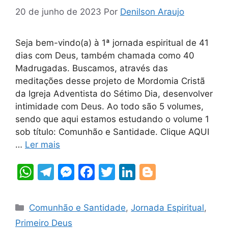
20 de junho de 2023
Por
Denilson Araujo
Seja bem-vindo(a) à 1ª jornada espiritual de 41
dias com Deus, também chamada como 40
Madrugadas. Buscamos, através das
meditações desse projeto de Mordomia Cristã
da Igreja Adventista do Sétimo Dia, desenvolver
intimidade com Deus. Ao todo são 5 volumes,
sendo que aqui estamos estudando o volume 1
sob título: Comunhão e Santidade. Clique AQUI
…
Ler mais
W
T
M
F
T
Li
Bl
h
el
e
a
w
n
o
at
e
s
c
itt
k
g
Categorias
Comunhão e Santidade
,
Jornada Espiritual
,
s
gr
s
e
er
e
g
Primeiro Deus