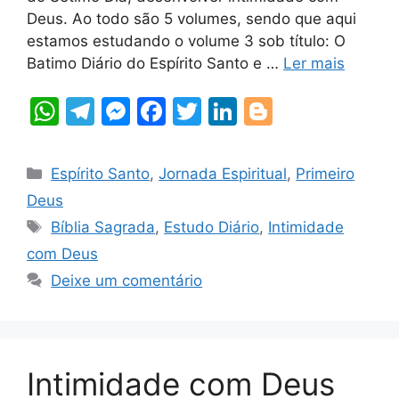
Deus. Ao todo são 5 volumes, sendo que aqui
estamos estudando o volume 3 sob título: O
Batimo Diário do Espírito Santo e …
Ler mais
W
T
M
F
T
Li
Bl
h
el
e
a
w
n
o
at
e
s
c
itt
k
g
Categorias
Espírito Santo
,
Jornada Espiritual
,
Primeiro
s
gr
s
e
er
e
g
Deus
A
a
e
b
dI
er
Tags
Bíblia Sagrada
,
Estudo Diário
,
Intimidade
p
m
n
o
n
com Deus
p
g
o
Deixe um comentário
er
k
Intimidade com Deus