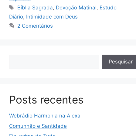
A
a
e
b
dI
er
Tags
Bíblia Sagrada
,
Devoção Matinal
,
Estudo
p
m
n
o
n
Diário
,
Intimidade com Deus
p
g
o
2 Comentários
er
k
Pesquisar
Pesquisar
Posts recentes
Webrádio Harmonia na Alexa
Comunhão e Santidade