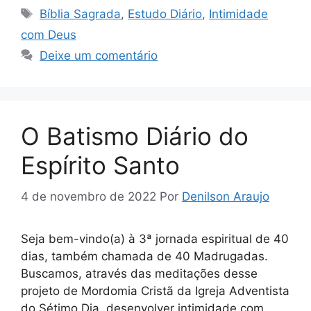
A
a
e
b
dI
er
Tags
Bíblia Sagrada
,
Estudo Diário
,
Intimidade
p
m
n
o
n
com Deus
p
g
o
Deixe um comentário
er
k
O Batismo Diário do
Espírito Santo
4 de novembro de 2022
Por
Denilson Araujo
Seja bem-vindo(a) à 3ª jornada espiritual de 40
dias, também chamada de 40 Madrugadas.
Buscamos, através das meditações desse
projeto de Mordomia Cristã da Igreja Adventista
do Sétimo Dia, desenvolver intimidade com