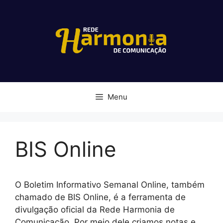
Pular
para
o
conteúdo
Menu
BIS Online
O Boletim Informativo Semanal Online, também
chamado de BIS Online, é a ferramenta de
divulgação oficial da Rede Harmonia de
Comunicação. Por meio dele criamos notas e